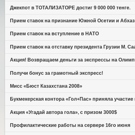
Джекпот в ТОТАЛИЗАТОРЕ достиг 9 000 000 тенге.
Прием ставок на признание Южной Осетии и Абха
Прием ставок на вступление в НАТО
Прием ставок на отставку президента Грузии М. С
Акция! Возвращаем деньги за экспрессы на Олимп
Получи бонус за грамотный экспресс!
Мисс «Бюст Казахстана 2008»
Букмекерская контора «Гол+Пас» приняла участие
Акция «Угадай автора гола», с призом 3000$
Профилактические работы на сервере 16го июня