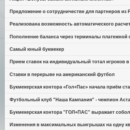
Предложение о сотрудничестве для партнеров из 
Реализована возможность автоматического расче
Пополнение баланса через терминалы платежной 
Самый юный букмекер
Прием ставок на индивидуальный тотал игроков в
Ставки в перерыве на американский футбол
Букмекерская контора «Гол+Пас» начала приём став
Футбольный клуб "Наша Кампания" - чемпион Аста
Букмекерская контора "ГОЛ+ПАС" выражает собол
Изменения в максимальных выигрышах на одну к