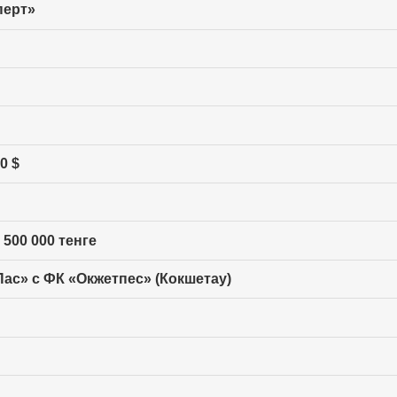
перт»
0 $
500 000 тенге
ас» с ФК «Окжетпес» (Кокшетау)