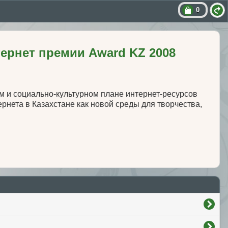
0
ернет премии Award KZ 2008
м и социально-культурном плане интернет-ресурсов
рнета в Казахстане как новой среды для творчества,