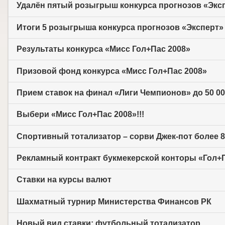
Удалён пятый розыгрыш конкурса прогнозов «Экс
Итоги 5 розыгрыша конкурса прогнозов «Эксперт»
Результаты конкурса «Мисс Гол+Пас 2008»
Призовой фонд конкурса «Мисс Гол+Пас 2008»
Прием ставок на финал «Лиги Чемпионов» до 50 00
Выбери «Мисс Гол+Пас 2008»!!!
Спортивный тотализатор – сорви Джек-пот более 8 
Рекламный контракт букмекерской конторы «Гол+П
Ставки на курсы валют
Шахматный турнир Министерства Финансов РК
Новый вид ставки: футбольный тотализатор