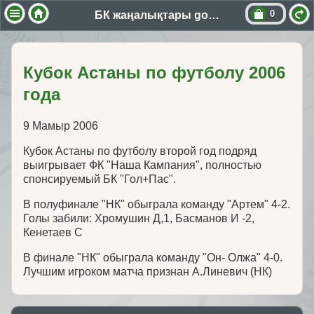
0
БК жаңалықтары golpas
Кубок Астаны по футболу 2006
года
9 Мамыр 2006
Кубок Астаны по футболу второй год подряд
выигрывает ФК "Наша Кампания", полностью
спонсируемый БК "Гол+Пас".
В полуфинале "НК" обыграла команду "Артем" 4-2.
Голы забили: Хромушин Д,1, Басманов И -2,
Кенетаев С
В финале "НК" обыграла команду "Он- Олжа" 4-0.
Лучшим игроком матча признан А.Линевич (НК)