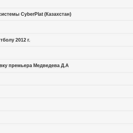
истемы CyberPlat (Казахстан)
болу 2012 г.
вку премьера Медведева Д.А