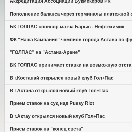
Аккредитация Ассоциации Букмекеров РК
Пополнение баланса через терминалы платежной с
БК ГОЛПАС спонсор матча Барыс - Нефтехимик
ФК "Наша Кампания" чемпион города Астана по фут
"ГОЛПАС" на "Астана-Арене"
БК ГОЛПАС принимает ставки на возможную отста
В г.Костанай открылся новый клуб Гол+Пас
В г.Астана открылся новый клуб Гол+Пас
Прием ставок на суд над Pussy Riot
В г.Актау открылся новый клуб Гол+Пас
Прием ставок на "конец света"