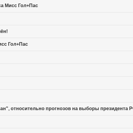
са Мисс Гол+Пас
ён!
исс Гол+Пас
н", относительно прогнозов на выборы президента РФ 