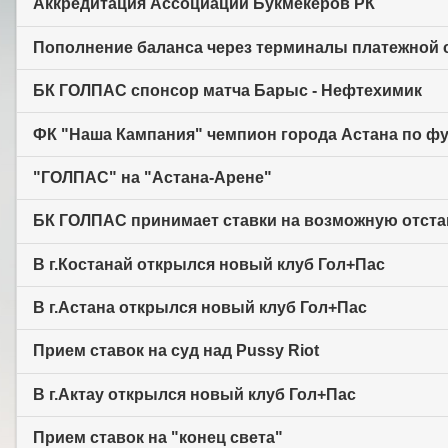
Аккредитация Ассоциации Букмекеров РК
Пополнение баланса через терминалы платежной с
БК ГОЛПАС спонсор матча Барыс - Нефтехимик
ФК "Наша Кампания" чемпион города Астана по фут
"ГОЛПАС" на "Астана-Арене"
БК ГОЛПАС принимает ставки на возможную отста
В г.Костанай открылся новый клуб Гол+Пас
В г.Астана открылся новый клуб Гол+Пас
Прием ставок на суд над Pussy Riot
В г.Актау открылся новый клуб Гол+Пас
Прием ставок на "конец света"