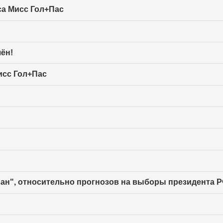
са Мисс Гол+Пас
ён!
исс Гол+Пас
н", относительно прогнозов на выборы президента РФ 