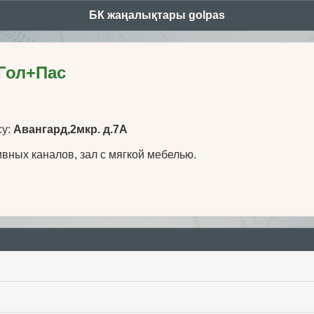
БК жаңалықтары golpas
 Гол+Пас
су:
Авангард,2мкр. д.7А
ивных каналов, зал с мягкой мебелью.