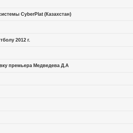
истемы CyberPlat (Казахстан)
болу 2012 г.
вку премьера Медведева Д.А