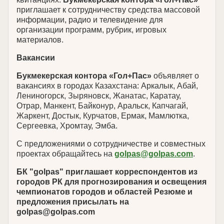
приглашает к сотрудничеству средства массовой
информации, радио и телевидение для
организации программ, рубрик, игровых
материалов.
Вакансии
Букмекерская контора «Гол+Пас»
объявляет о
вакансиях в городах Казахстана: Аркалык, Абай,
Лениногорск, Зыряновск, Жанатас, Каратау,
Отрар, Манкент, Байконур, Аральск, Капчагай,
Жаркент, Достык, Курчатов, Ермак, Мамлютка,
Сергеевка, Хромтау, Эмба.
С предложениями о сотрудничестве и совместных
проектах обращайтесь на
golpas@golpas.com
.
БК "golpas" приглашает корреспондентов из
городов РК для прогнозирования и освещения
чемпионатов городов и областей Резюме и
предложения присылать на
golpas@golpas.com