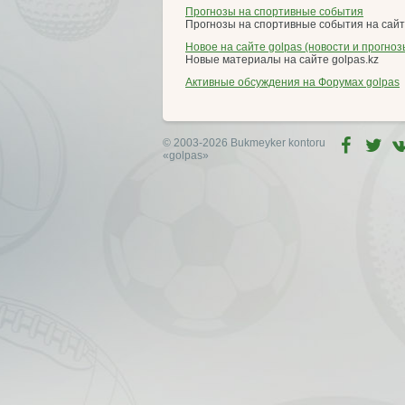
Прогнозы на спортивные события
Прогнозы на спортивные события на сайт
Новое на сайте golpas (новости и прогноз
Новые материалы на сайте golpas.kz
Активные обсуждения на Форумах golpas
© 2003-2026 Bukmeyker kontoru
«golpas»