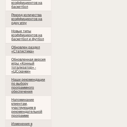
коэффициентов на
баскетбол
Рекорд количества
коэффициентов на
одну игру
Новые типы
коэффициентов на
баскетбол и футбол
Обновлен раздел
«Статистика»
Обновленная версия
игры «Конный
тотализатор» -
«ЦСскачки»
Наши рекомендации
по выбору
программного
обеспечения
Напоминание
клиентам,
участвующим в
рекомендательной
программе
Изменения в