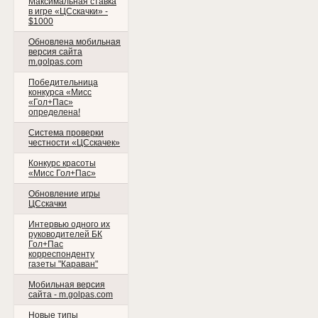
Максимальная ставка
в игре «ЦСскачки» -
$1000
Обновлена мобильная
версия сайта
m.golpas.com
Победительница
конкурса «Мисс
«Гол+Пас»
определена!
Система проверки
честности «ЦСскачек»
Конкурс красоты
«Мисс Гол+Пас»
Обновление игры
ЦСскачки
Интервью одного их
руководителей БК
Гол+Пас
корреспонденту
газеты "Караван"
Мобильная версия
сайта - m.golpas.com
Новые типы