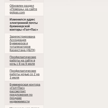
Обновлен раздел
«Помощь» на сайте
golpas.com
Изменился адрес
электронной почты
букмекерской
конторы «Гол+Пас»
Зарегистрирована
Ассоциация
Букмекеров и
тотализаторов
Казахстана (АБТК)
Профилактические
работы на сайте в
ночь с 8 на 9 июля
Профилактические
работы ночью со 2 на
3 июля
Букмекерская контора
«Гол+Пас»
рассмотрит
предложения по
продаже
недвижимости