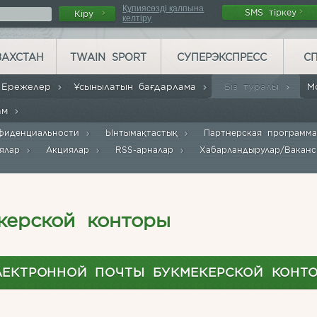
Құпиясөзді қалпына
SMS тіркеу
Кіру
келтіру
ЗАХСТАН
TWAIN SPORT
СУПЕРЭКСПРЕСС
С
Ережелер
Ұсынылатын бағдарлама
Біз туралы
М
рам
фиденциальности
Ынтымақтастық
Партнерская программ
иялар
Акциялар
RSS-арналар
Хабарландырулар/Вакан
керской конторы
ЛЕКТРОННОЙ ПОЧТЫ БУКМЕКЕРСКОЙ КОНТО