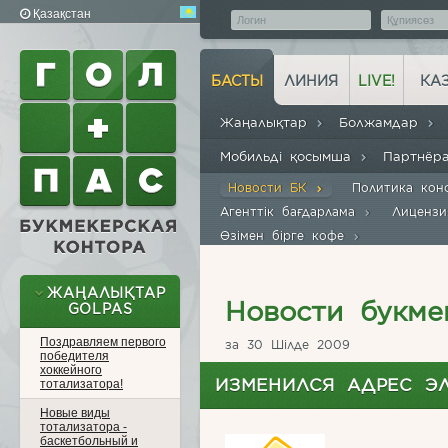
Қазақстан
БАСТЫ
ЛИНИЯ
LIVE!
КА
Жаңалықтар
Болжамдар
Мобильді қосымша
Партнё
Новости БК
Политика кон
Агенттік бағдарлама
Лиценз
Өзімен бірге кофе
ЖАҢАЛЫҚТАР
Новости букме
GOLPAS
Поздравляем первого
за 30 Шілде 2009
победителя
хоккейного
ИЗМЕНИЛСЯ АДРЕС Э
тотализатора!
Новые виды
тотализатора -
баскетбольный и