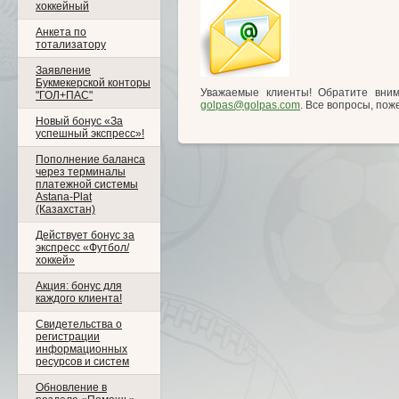
хоккейный
Анкета по
тотализатору
Заявление
Букмекерской конторы
Уважаемые клиенты! Обратите вним
"ГОЛ+ПАС"
golpas@golpas.com
. Все вопросы, по
Новый бонус «За
успешный экспресс»!
Пополнение баланса
через терминалы
платежной системы
Astana-Plat
(Казахстан)
Действует бонус за
экспресс «Футбол/
хоккей»
Акция: бонус для
каждого клиента!
Свидетельства о
регистрации
информационных
ресурсов и систем
Обновление в