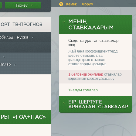
Көмек
Форум
Тіркеу
ПОРТ ТВ-ПРОГНОЗ
обильді нұсқа
а
сиялар
РЫ «ГОЛ+ПАС»