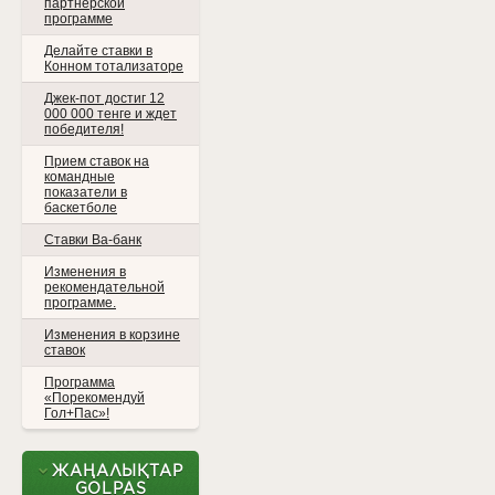
партнерской
программе
Делайте ставки в
Конном тотализаторе
Джек-пот достиг 12
000 000 тенге и ждет
победителя!
Прием ставок на
командные
показатели в
баскетболе
Ставки Ва-банк
Изменения в
рекомендательной
программе.
Изменения в корзине
ставок
Программа
«Порекомендуй
Гол+Пас»!
ЖАҢАЛЫҚТАР
GOLPAS