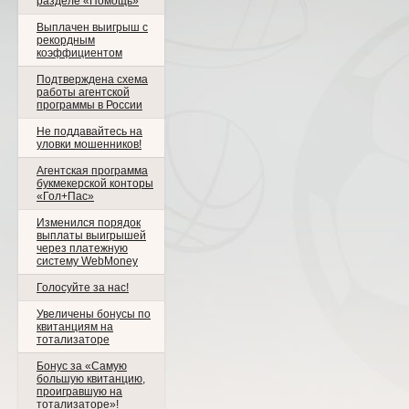
разделе «Помощь»
Выплачен выигрыш с
рекордным
коэффициентом
Подтверждена схема
работы агентской
программы в России
Не поддавайтесь на
уловки мошенников!
Агентская программа
букмекерской конторы
«Гол+Пас»
Изменился порядок
выплаты выигрышей
через платежную
систему WebMoney
Голосуйте за нас!
Увеличены бонусы по
квитанциям на
тотализаторе
Бонус за «Cамую
большую квитанцию,
проигравшую на
тотализаторе»!