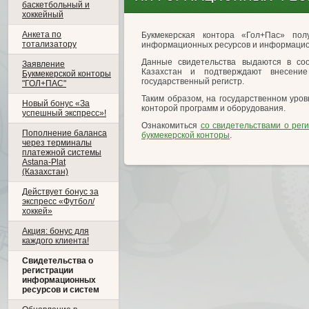
баскетбольный и
хоккейный
Анкета по
Букмекерская контора «Гол+Пас» пол
тотализатору
информационных ресурсов и информацио
Данные свидетельства выдаются в соо
Заявление
Казахстан и подтверждают внесени
Букмекерской конторы
государственный регистр.
"ГОЛ+ПАС"
Таким образом, на государственном уро
Новый бонус «За
конторой программ и оборудования.
успешный экспресс»!
Ознакомиться
со свидетельствами о рег
Пополнение баланса
букмекерской конторы
.
через терминалы
платежной системы
Astana-Plat
(Казахстан)
Действует бонус за
экспресс «Футбол/
хоккей»
Акция: бонус для
каждого клиента!
Свидетельства о
регистрации
информационных
ресурсов и систем