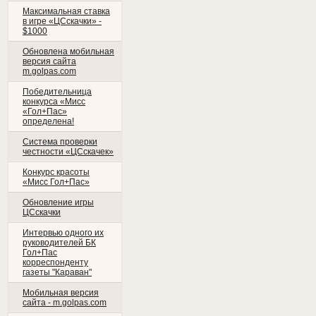
Максимальная ставка
в игре «ЦСскачки» -
$1000
Обновлена мобильная
версия сайта
m.golpas.com
Победительница
конкурса «Мисс
«Гол+Пас»
определена!
Система проверки
честности «ЦСскачек»
Конкурс красоты
«Мисс Гол+Пас»
Обновление игры
ЦСскачки
Интервью одного их
руководителей БК
Гол+Пас
корреспонденту
газеты "Караван"
Мобильная версия
сайта - m.golpas.com