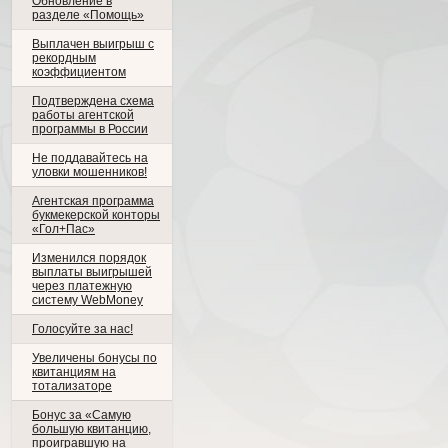
Обновление в
разделе «Помощь»
Выплачен выигрыш с
рекордным
коэффициентом
Подтверждена схема
работы агентской
программы в России
Не поддавайтесь на
уловки мошенников!
Агентская программа
букмекерской конторы
«Гол+Пас»
Изменился порядок
выплаты выигрышей
через платежную
систему WebMoney
Голосуйте за нас!
Увеличены бонусы по
квитанциям на
тотализаторе
Бонус за «Cамую
большую квитанцию,
проигравшую на