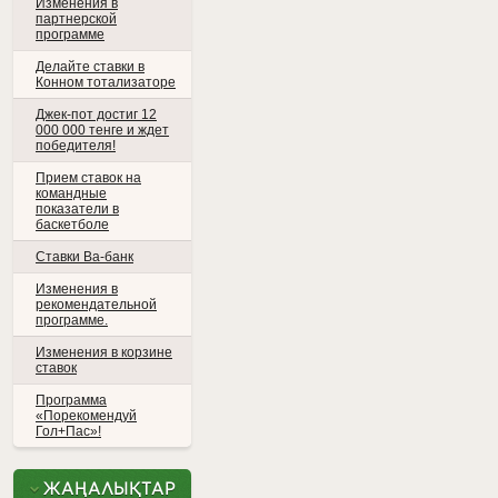
Изменения в
партнерской
программе
Делайте ставки в
Конном тотализаторе
Джек-пот достиг 12
000 000 тенге и ждет
победителя!
Прием ставок на
командные
показатели в
баскетболе
Ставки Ва-банк
Изменения в
рекомендательной
программе.
Изменения в корзине
ставок
Программа
«Порекомендуй
Гол+Пас»!
ЖАҢАЛЫҚТАР