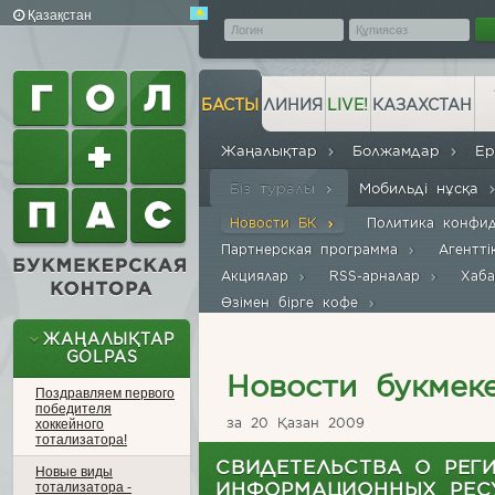
Қазақстан
БАСТЫ
ЛИНИЯ
LIVE!
КАЗАХСТАН
Жаңалықтар
Болжамдар
Е
Біз туралы
Мобильді нұсқа
Новости БК
Политика конфи
Партнерская программа
Агентт
Акциялар
RSS-арналар
Хаб
Өзімен бірге кофе
ЖАҢАЛЫҚТАР
GOLPAS
Новости букмек
Поздравляем первого
победителя
за 20 Қазан 2009
хоккейного
тотализатора!
СВИДЕТЕЛЬСТВА О РЕГ
Новые виды
ИНФОРМАЦИОННЫХ РЕС
тотализатора -