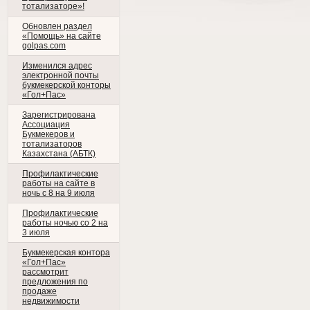
тотализаторе»!
Обновлен раздел
«Помощь» на сайте
golpas.com
Изменился адрес
электронной почты
букмекерской конторы
«Гол+Пас»
Зарегистрирована
Ассоциация
Букмекеров и
тотализаторов
Казахстана (АБТК)
Профилактические
работы на сайте в
ночь с 8 на 9 июля
Профилактические
работы ночью со 2 на
3 июля
Букмекерская контора
«Гол+Пас»
рассмотрит
предложения по
продаже
недвижимости