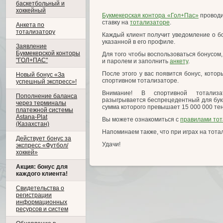
баскетбольный и
хоккейный
Букмекерская контора «Гол+Пас»
проводи
ставку на
тотализаторе
.
Анкета по
тотализатору
Каждый клиент получит уведомление о бо
указанной в его профиле.
Заявление
Букмекерской конторы
Для того чтобы воспользоваться бонусом
"ГОЛ+ПАС"
и паролем и заполнить
анкету
.
После этого у вас появится бонус, котор
Новый бонус «За
спортивном тотализаторе.
успешный экспресс»!
Внимание! В спортивной тотализа
Пополнение баланса
разыгрывается беспрецедентный для букм
через терминалы
сумма которого превышает 15 000 000 тенг
платежной системы
Astana-Plat
Вы можете ознакомиться с
правилами то
(Казахстан)
Напоминаем также, что при играх на тот
Действует бонус за
Удачи!
экспресс «Футбол/
хоккей»
Акция: бонус для
каждого клиента!
Свидетельства о
регистрации
информационных
ресурсов и систем