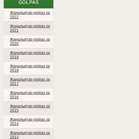
GOLPAS
Жаңалықтар golpas за
2022
Жаңалықтар golpas за
2021
Жаңалықтар golpas за
2020
Жаңалықтар golpas за
2019
Жаңалықтар golpas за
2018
Жаңалықтар golpas за
2017
Жаңалықтар golpas за
2016
Жаңалықтар golpas за
2015
Жаңалықтар golpas за
2014
Жаңалықтар golpas за
2013