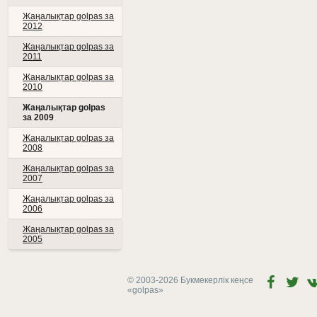
Жаңалықтар golpas за
2012
Жаңалықтар golpas за
2011
Жаңалықтар golpas за
2010
Жаңалықтар golpas
за 2009
Жаңалықтар golpas за
2008
Жаңалықтар golpas за
2007
Жаңалықтар golpas за
2006
Жаңалықтар golpas за
2005
© 2003-2026 Букмекерлік кеңсе
«golpas»