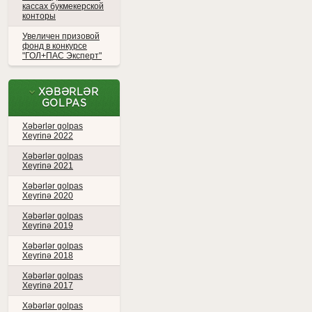
кассах букмекерской
конторы
Увеличен призовой
фонд в конкурсе
"ГОЛ+ПАС Эксперт"
XƏBƏRLƏR
GOLPAS
Xəbərlər golpas
Xeyrinə 2022
Xəbərlər golpas
Xeyrinə 2021
Xəbərlər golpas
Xeyrinə 2020
Xəbərlər golpas
Xeyrinə 2019
Xəbərlər golpas
Xeyrinə 2018
Xəbərlər golpas
Xeyrinə 2017
Xəbərlər golpas