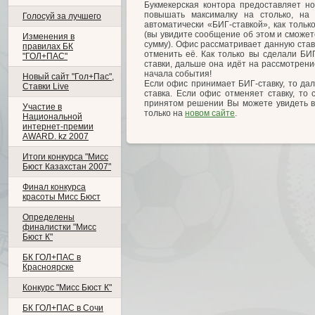
Букмекерская контора предоставляет но
повышать максималку на столько, на 
Голосуй за лучшего
автоматически «БИГ-ставкой», как толь
(вы увидите сообщение об этом и сможет
Изменения в
сумму). Офис рассматривает данную став
правилах БК
отменить её. Как только вы сделали БИГ
"ГОЛ+ПАС"
ставки, дальше она идёт на рассмотрени
начала события!
Новый сайт "Гол+Пас",
Если офис принимает БИГ-ставку, то дал
Ставки Live
ставка. Если офис отменяет ставку, то
принятом решении Вы можете увидеть 
Участие в
только на
новом сайте
.
Национальной
интернет-премии
AWARD. kz 2007
Итоги конкурса "Мисс
Бюст Казахстан 2007"
Финал конкурса
красоты Мисс Бюст
Определены
финалистки "Мисс
Бюст К"
БК ГОЛ+ПАС в
Красноярске
Конкурс "Мисс Бюст К"
БК ГОЛ+ПАС в Сочи