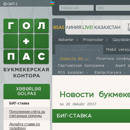
GMT-1
T
ƏSAS
ЛИНИЯ
LIVE!
КАЗАХСТАН
Xəbərlər
Proqnozlar
Qaydala
Bizim haqqımızda
Mobil versi
Новости БК
Политика конфи
Партнерская программа
Aqent 
RSS kanalaları
Elanlar/Karyera
XƏBƏRLƏR
Новости букмек
GOLPAS
БИГ-ставка
за 28 dekabr 2007
Пополнение счёта за
БИГ-СТАВКА
считанные секунды
Делайте ставки по
телефону