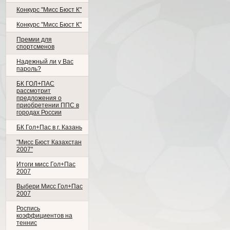
Конкурс "Мисс Бюст К"
Конкурс "Мисс Бюст К"
Премии для
спортсменов
Надежный ли у Вас
пароль?
БК ГОЛ+ПАС
рассмотрит
предложения о
приобретении ППС в
городах России
БК Гол+Пас в г. Казань
"Мисс Бюст Казахстан
2007"
Итоги мисс Гол+Пас
2007
Выбери Мисс Гол+Пас
2007
Роспись
коэффициентов на
теннис