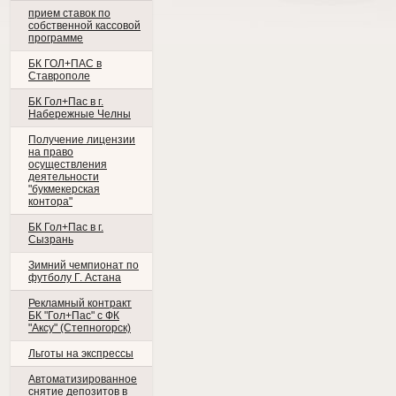
прием ставок по
собственной кассовой
программе
БК ГОЛ+ПАС в
Ставрополе
БК Гол+Пас в г.
Набережные Челны
Получение лицензии
на право
осуществления
деятельности
"букмекерская
контора"
БК Гол+Пас в г.
Сызрань
Зимний чемпионат по
футболу Г. Астана
Рекламный контракт
БК "Гол+Пас" с ФК
"Аксу" (Степногорск)
Льготы на экспрессы
Автоматизированное
снятие депозитов в