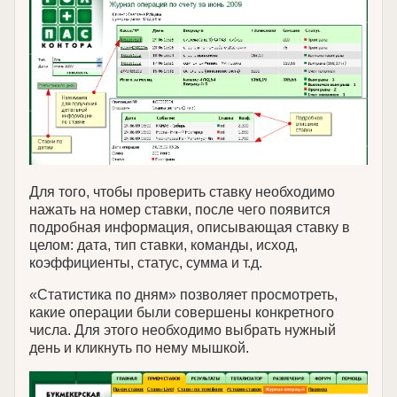
Для того, чтобы проверить ставку необходимо
нажать на номер ставки, после чего появится
подробная информация, описывающая ставку в
целом: дата, тип ставки, команды, исход,
коэффициенты, статус, сумма и т.д.
«Статистика по дням» позволяет просмотреть,
какие операции были совершены конкретного
числа. Для этого необходимо выбрать нужный
день и кликнуть по нему мышкой.