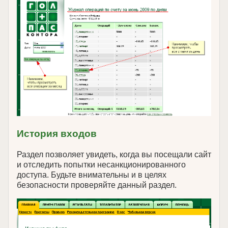
История входов
Раздел позволяет увидеть, когда вы посещали сайт
и отследить попытки несанкционированного
доступа. Будьте внимательны и в целях
безопасности проверяйте данный раздел.