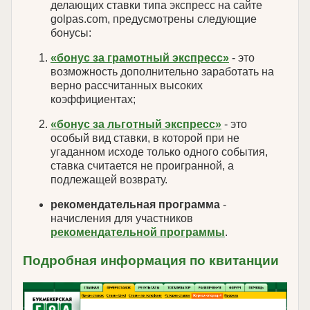
делающих ставки типа экспресс на сайте
golpas.com, предусмотрены следующие
бонусы:
«бонус за грамотный экспресс»
- это
возможность дополнительно заработать на
верно рассчитанных высоких
коэффициентах;
«бонус за льготный экспресс»
- это
особый вид ставки, в которой при не
угаданном исходе только одного события,
ставка считается не проигранной, а
подлежащей возврату.
рекомендательная программа
-
начисления для участников
рекомендательной программы
.
Подробная информация по квитанции