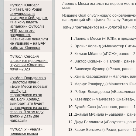
Лионель Месси остался на первом месте 
Футбол. Юнгберг
мяч».
считает, что Родри
симулировал в
Издание Goal опубликовало обновленную 
эпизоде с Хейлундом:
нападающий «Бенфики» Гонсалу Рамуш по
«Не хочу видеть
испанский футбол в
Топ-20 претендентов на «Золотой мяч» п
АПЛ, меня это
раздражает.
Лионель Месси («ПСЖ», в предыдущ
Назначение пенальти
не удивило – на ВАР
Эрлинг Холанд («Манчестер Сити», 
работал Оливер»
Килиан Мбаппе («ПСЖ», ранее – 2-
Футбол. Сегодня
состоится церемония
Виктор Осимхен («Наполи», ранее –
вручения «Золотого
Винисиус Жуниор («Реал», ранее – 
мяча»-2023
Хвича Кварацхелия («Наполи», ране
Футбол. Гвардиола о
«Золотом мяче»:
Маркус Рэшфорд («Манчестер Юнай
«Если Месси победит,
это будет
Роберт Левандовски («Барселона», 
справедливо из-за
ЧМ. Если Холанд
Каземиро («Манчестер Юнайтед», р
выиграет, это будет
Букайо Сака («Арсенал», ранее – 1
справедливо из-за его
сезона. В этом году
Джамал Мусиала («Бавария», ранее
должны дать две
награды!»
Джуд Беллингем («Боруссия», ранее
Футбол. У «Реала»
Карим Бензема («Реал», ранее – 15
появился новый