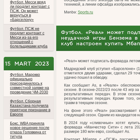
обсуждений этого эпизода быть не може
Футбол. Месси вряд
техникой, а линии офсайда изображались 
ли продлит контракт с
ПСЖ. Он может
Mənbə:
Sports.ru
вернуться в
«Барселону»
Футбол. ПСЖ не
Футбол. «Реал» может подп
продлит контракт с
Месси из-за его
неудачной игры Бензема в 
отношений с
клуб настроен купить Мба
болельщиками клуба
«Реал» может подписать форварда летом 
15 MART 2023
Мадридский клуб уступил «Барселоне» (1:
отметился двумя ударами, сделал 29 точ
Футбол. Марокко
удачно пошел в обводку.
официально
присоединилось к
Как сообщает As, в «Реале» обеспоко
совместной заявке на
сезоне. В сезоне-2022/23 после 43 игр з
проведение ЧМ-2030
результативных передач. В этом сезон
результативных передач. Кроме того, о
Футбол. Сборная
травм в текущем сезоне.
Казахстана получила
приятное признание в
На фоне этого «Реал» рассматривает 
Европе
следующий сезон. Одним из кандидатов 
В 2024 году «сливочные» хотят купит
Бокс. WBA приняла
форварда «Манчестер Сити» с лета 202
новое решение после
размере 180 млн евро, сообщает As.
отказа Головкина от
титула
Контракт Мбаппе с «ПСЖ» рассчитан 