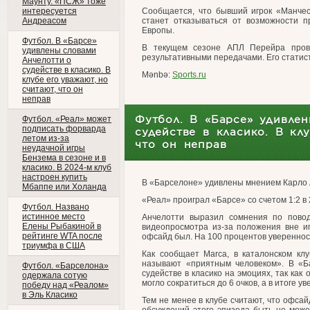
Маунту. «ПСЖ» тоже
интересуется
Сообщается, что бывший игрок «Манчес
Андреасом
станет отказываться от возможности п
Европы.
Футбол. В «Барсе»
В текущем сезоне АПЛ Перейра пров
удивлены словами
результативными передачами. Его статист
Анчелотти о
судействе в класико. В
Mənbə:
Sports.ru
клубе его уважают, но
считают, что он
неправ
Футбол. В «Барсе» удивле
Футбол. «Реал» может
подписать форварда
судействе в класико. В кл
летом из-за
что он неправ
неудачной игры
Бензема в сезоне и в
класико. В 2024-м клуб
настроен купить
В «Барселоне» удивлены мнением Карло А
Мбаппе или Холанда
«Реал» проиграл «Барсе» со счетом 1:2 в 
Футбол. Названо
истинное место
Анчелотти выразил сомнения по повод
Елены Рыбакиной в
видеопросмотра из-за положения вне иг
рейтинге WTA после
офсайд был. На 100 процентов увереннос
триумфа в США
Как сообщает Marca, в каталонском клу
называют «приятным человеком». В «Ба
Футбол. «Барселона»
судействе в класико на эмоциях, так как
одержала сотую
могло сократиться до 6 очков, а в итоге ув
победу над «Реалом»
в Эль Класико
Тем не менее в клубе считают, что офсай