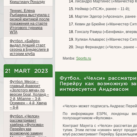
Лисандро Мартинес («Манчестер Юн
Криштиану Роналду
Неймар («ПСЖ», ранее – 11-й);
Теннис. Елена
Рыбакина выступила с
Мартин Эдегор («Арсенал», ранее –
резкой критикой после
поражения на старте
Кевин де Брюйне («Манчестер Сити»
Итогового турнира
Гонсалу Рамуш («Бенфика», впервы
WTA
Хулиан Альварес («Манчестер Сити»
Футбол. «Байер»
выдал лучший старт
Энцо Фернандес («Челси», ранее – 
сезона в Бундеслиге в
истории клуба
Mənbə:
Sports.ru
21 MART 2023
Футбол. «Челси» рассматри
Футбол. Месси –
Перейру как возможную за
главный фаворит
интересуется Андреасом
«Золотого мяча» по
версии Goal, Холанд –
2-й, Мбаппе – 3-й,
Осимхен – 4-й, Хвича
«Челси» может подписать Андреас Перейр
– 6-й
По информации ESPN, лондонцы вхо
Футбол. «Челси»
полузащитником «Фулхэма».
рассматривает
хавбека «Фулхэма»
Контракт Маунта с «Челси» рассчитан до
Перейру как
тупик. Этим летом «синие» могут продат
возможную замену
клуб рассматривает Перейру. Бразильцем