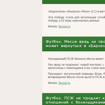
«Барселона» обыграла «Реал» (2:1) в матч
Эта победа стала для каталонцев сото
победу, а 52 игры закончились вничью.
Mənbə:
Soccer.ru
Футбол. Месси вряд ли пр
может вернуться в «Барсел
Нападающий ПСЖ Лионель Месси может в
Лео вряд ли подпишет новый контракт с
аргентинца с переходом в стан «сине-гра
Президент каталонский команды Жоан Л
возвращения Месси после вылета ПСЖ из 
Mənbə:
Soccer.ru
Футбол. ПСЖ не продлит к
отношений с болельщиками