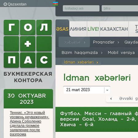
Qazaxıstan
T
ƏSAS
ЛИНИЯ
LIVE!
КАЗАХСТАН
Xəbərlər
Proqnozlar
Qayda
Bizim haqqımızda
Mobil versiya
İdman xəbərləri
İdman xəbərləri
21 mart 2023
30 OKTYABR
Əvvəlki g
2023
Теннис. «Это новый
Футбол. Месси – главный ф
уровень неуважения».
версии Goal, Холанд – 2-й,
Арина Соболенко
Хвича – 6-й
сделала громкое
заявление после
разгрома