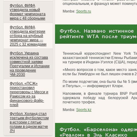
опциональным, и француз может покинуть 
Футбол. ФИФА
утвердила новый
Mənbə:
Sports.ru
формат чемпионата
мира с 48 сборными
Футбол. ФИФА
Футбол. Названо истинное
утвердила критерии
отбора на клубный
рейтинге WTA после триу
чемпионат мира —
2025 с 32 командами
Футбол. Украина
Теннисный корреспондент New York T
исключена из состава
казахстанской теннисистки Елены Рыбаки
совместной заявки
на турнире в Индиан-Уэллсе (США), переда
Португалии и Испании
«Много вопросов о том, какое место зан
на проведение
если бы Уимблдон не был лишен очков в 2
ЧМ-2030
По моим подсчетам, она была бы № 5 (вм
Футбол. «ПСЖ»
и Пегулы», — информирует Клэри.
приостановил
переговоры с Месси и
Напомним, в финале турнира BNP Pari
Рамосом из-за
одержала победу над белоруской Ар
финансового фэйр-
почетного трофея.
плей
Mənbə:
Sports.kz
Футбол. Холанд стал
третьим футболистом
в истории с пятью
голами в одном матче
Футбол. «Барселона» одер
ЛЧ
«Реалом» в Эль Класико