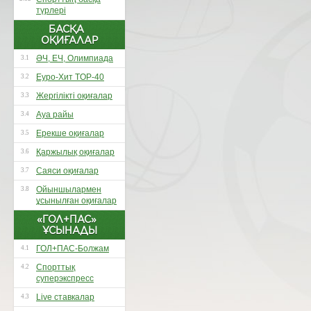
түрлері
БАСҚА 
ОҚИҒАЛАР
ӘЧ, ЕЧ, Олимпиада
3.1
Еуро-Хит TOP-40
3.2
Жергілікті оқиғалар
3.3
Ауа райы
3.4
Ерекше оқиғалар
3.5
Қаржылық оқиғалар
3.6
Саяси оқиғалар
3.7
Ойыншылармен
3.8
ұсынылған оқиғалар
«ГОЛ+ПАС» 
ҰСЫНАДЫ
ГОЛ+ПАС-Болжам
4.1
Спорттық
4.2
суперэкспресс
Live ставкалар
4.3