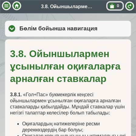
0
3.8. Ойыншылармен ұсынылған оқиғаларға арналған ставкалар
Бөлім бойынша навигация
click to expa
3.8. Ойыншылармен
ұсынылған оқиғаларға
арналған ставкалар
3.8.1.
«Гол+Пас» букмекерлік кеңсесі
ойыншылармен ұсынылған оқиғаларға арналған
ставкаларды қабылдайды. Мұндай ставкалар үшін
негізгі талаптар келесілер болып табылады:
Оқиғалардың нәтижелеріне ресми
дереккөздердің бар болуы;
Оқиғалар қорытындысының ықтималдығы екі