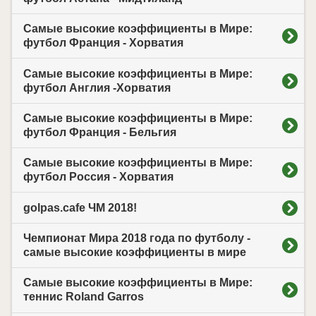
Самые высокие коэффициенты в Мире:
футбол Франция - Хорватия
Самые высокие коэффициенты в Мире:
футбол Англия -Хорватия
Самые высокие коэффициенты в Мире:
футбол Франция - Бельгия
Самые высокие коэффициенты в Мире:
футбол Россия - Хорватия
golpas.cafe ЧМ 2018!
Чемпионат Мира 2018 года по футболу -
самые высокие коэффициенты в мире
Самые высокие коэффициенты в Мире:
теннис Roland Garros