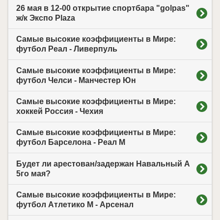
26 мая в 12-00 открытие спортбара "golpas"
ж/к Экспо Plaza
Самые высокие коэффициенты в Мире:
футбол Реал - Ливерпуль
Самые высокие коэффициенты в Мире:
футбол Челси - Манчестер Юн
Самые высокие коэффициенты в Мире:
хоккей Россия - Чехия
Самые высокие коэффициенты в Мире:
футбол Барселона - Реал М
Будет ли арестован/задержан Навальный А
5го мая?
Самые высокие коэффициенты в Мире:
футбол Атлетико М - Арсенал