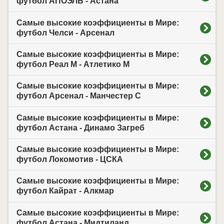
футбол АПОЭЛЬ - Астана
Самые высокие коэффициенты в Мире:
футбол Челси - Арсенал
Самые высокие коэффициенты в Мире:
футбол Реал М - Атлетико М
Самые высокие коэффициенты в Мире:
футбол Арсенал - Манчестер С
Самые высокие коэффициенты в Мире:
футбол Астана - Динамо Загреб
Самые высокие коэффициенты в Мире:
футбол Локомотив - ЦСКА
Самые высокие коэффициенты в Мире:
футбол Кайрат - Алкмар
Самые высокие коэффициенты в Мире:
футбол Астана - Мидтиланд