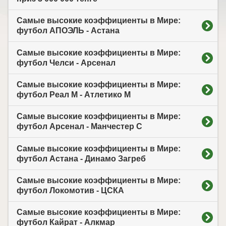
Самые высокие коэффициенты в Мире:
футбол АПОЭЛЬ - Астана
Самые высокие коэффициенты в Мире:
футбол Челси - Арсенал
Самые высокие коэффициенты в Мире:
футбол Реал М - Атлетико М
Самые высокие коэффициенты в Мире:
футбол Арсенал - Манчестер С
Самые высокие коэффициенты в Мире:
футбол Астана - Динамо Загреб
Самые высокие коэффициенты в Мире:
футбол Локомотив - ЦСКА
Самые высокие коэффициенты в Мире:
футбол Кайрат - Алкмар