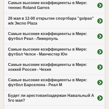
Самые высокие коэффициенты в Мире:
теннис Roland Garros
26 мая в 12-00 открытие спортбара "golpas"
ж/к Экспо Plaza
Самые высокие коэффициенты в Мире:
футбол Реал - Ливерпуль
Самые высокие коэффициенты в Мире:
футбол Челси - Манчестер Юн
Самые высокие коэффициенты в Мире:
хоккей Россия - Чехия
Самые высокие коэффициенты в Мире:
футбол Барселона - Реал М
Будет ли арестован/задержан Навальный А
5го мая?