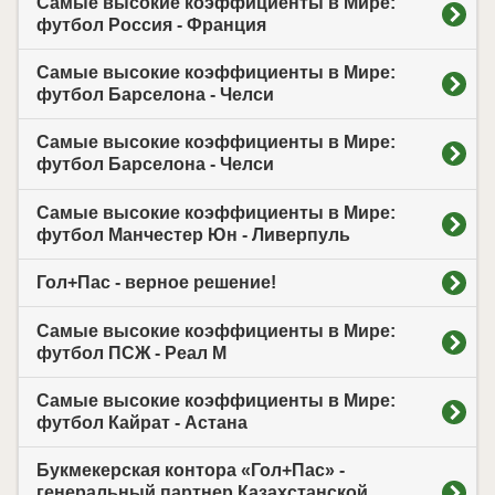
Самые высокие коэффициенты в Мире:
футбол Россия - Франция
Самые высокие коэффициенты в Мире:
футбол Барселона - Челси
Самые высокие коэффициенты в Мире:
футбол Барселона - Челси
Самые высокие коэффициенты в Мире:
футбол Манчестер Юн - Ливерпуль
Гол+Пас - верное решение!
Самые высокие коэффициенты в Мире:
футбол ПСЖ - Реал М
Самые высокие коэффициенты в Мире:
футбол Кайрат - Астана
Букмекерская контора «Гол+Пас» -
генеральный партнер Казахстанской