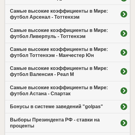
Самые высокие коэффициенты в Мире:
футбол Арсенал - Тоттенхэм
Самые высокие коэффициенты в Мире:
футбол Ливерпуль - Тоттенхэм
Самые высокие коэффициенты в Мире:
футбол Тоттенхэм - Манчестер Юн
Самые высокие коэффициенты в Мире:
футбол Валенсия - Реал М
Самые высокие коэффициенты в Мире:
футбол Астана - Спартак
Бонусы в системе заведений "golpas"
Выборы Презиндента РФ - ставки на
проценты