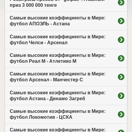
приз 3 000 000 тенге
Самые высокие коэффициенты в Мире:
футбол АПОЭЛЬ - Астана
Самые высокие коэффициенты в Мире:
футбол Челси - Арсенал
Самые высокие коэффициенты в Мире:
футбол Реал М - Атлетико М
Самые высокие коэффициенты в Мире:
футбол Арсенал - Манчестер С
Самые высокие коэффициенты в Мире:
футбол Астана - Динамо Загреб
Самые высокие коэффициенты в Мире:
футбол Локомотив - ЦСКА
Самые высокие коэффициенты в Мире: