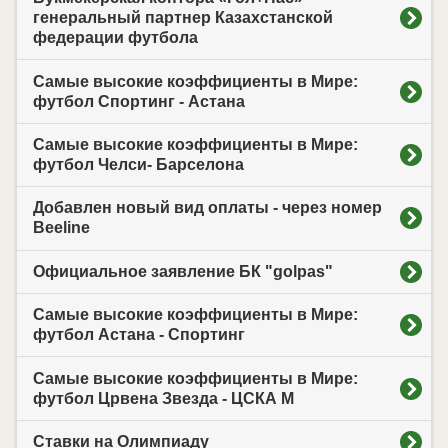
генеральный партнер Казахстанской
федерации футбола
Самые высокие коэффициенты в Мире:
футбол Спортинг - Астана
Самые высокие коэффициенты в Мире:
футбол Челси- Барселона
Добавлен новый вид оплаты - через номер
Beeline
Официальное заявление БК "golpas"
Самые высокие коэффициенты в Мире:
футбол Астана - Спортинг
Самые высокие коэффициенты в Мире:
футбол Црвена Звезда - ЦСКА М
Ставки на Олимпиаду