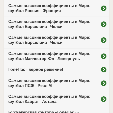
Самые высокие коэффициенты в Мире:
футбол Россия - Франция
Самые высокие коэффициенты в Мире:
футбол Барселона - Челси
Самые высокие коэффициенты в Мире:
футбол Барселона - Челси
Самые высокие коэффициенты в Мире:
футбол Манчестер Юн - Ливерпуль
Гол+Пас - верное решение!
Самые высокие коэффициенты в Мире:
футбол ПСЖ - Реал М
Самые высокие коэффициенты в Мире:
футбол Кайрат - Астана
Букмекерская контора «Гол+Пас» -