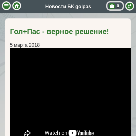
0
Новости БК golpas
Гол+Пас - верное решение!
5 марта 2018