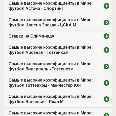
Самые высокие коэффициенты в Мире:
футбол Астана - Спортинг
Самые высокие коэффициенты в Мире:
футбол Црвена Звезда - ЦСКА М
Ставки на Олимпиаду
Самые высокие коэффициенты в Мире:
футбол Арсенал - Тоттенхэм
Самые высокие коэффициенты в Мире:
футбол Ливерпуль - Тоттенхэм
Самые высокие коэффициенты в Мире:
футбол Тоттенхэм - Манчестер Юн
Самые высокие коэффициенты в Мире:
футбол Валенсия - Реал М
Самые высокие коэффициенты в Мире: