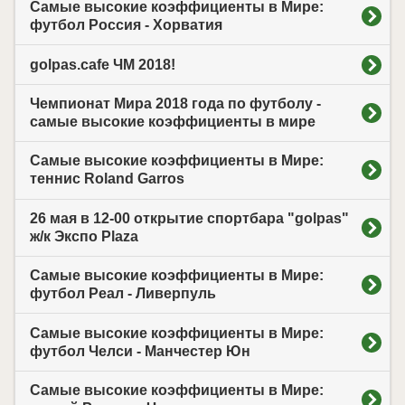
Самые высокие коэффициенты в Мире:
футбол Россия - Хорватия
golpas.cafe ЧМ 2018!
Чемпионат Мира 2018 года по футболу -
самые высокие коэффициенты в мире
Самые высокие коэффициенты в Мире:
теннис Roland Garros
26 мая в 12-00 открытие спортбара "golpas"
ж/к Экспо Plaza
Самые высокие коэффициенты в Мире:
футбол Реал - Ливерпуль
Самые высокие коэффициенты в Мире:
футбол Челси - Манчестер Юн
Самые высокие коэффициенты в Мире: