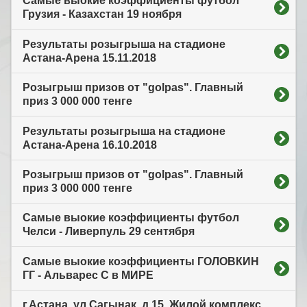
Самые выокие коэффициенты футбол
Грузия - Казахстан 19 ноября
Результаты розыгрыша на стадионе
Астана-Арена 15.11.2018
Розыгрыш призов от "golpas". Главный
приз 3 000 000 тенге
Результаты розыгрыша на стадионе
Астана-Арена 16.10.2018
Розыгрыш призов от "golpas". Главный
приз 3 000 000 тенге
Самые выокие коэффициенты футбол
Челси - Ливерпуль 29 сентября
Самые выокие коэффициенты ГОЛОВКИН
ГГ - Альварес С в МИРЕ
г.Астана, ул.Сагынак, д.15. Жилой комплекс