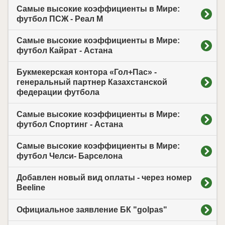
Самые высокие коэффициенты в Мире:
футбол ПСЖ - Реал М
Самые высокие коэффициенты в Мире:
футбол Кайрат - Астана
Букмекерская контора «Гол+Пас» -
генеральный партнер Казахстанской
федерации футбола
Самые высокие коэффициенты в Мире:
футбол Спортинг - Астана
Самые высокие коэффициенты в Мире:
футбол Челси- Барселона
Добавлен новый вид оплаты - через номер
Beeline
Официальное заявление БК "golpas"