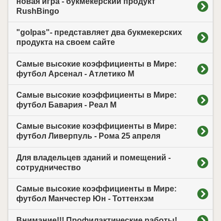
новая игра - букмекерский продукт
RushBingo
"golpas"- представляет два букмекерских
продукта на своем сайте
Самые высокие коэффициенты в Мире:
футбол Арсенал - Атлетико М
Самые высокие коэффициенты в Мире:
футбол Бавария - Реал М
Самые высокие коэффициенты в Мире:
футбол Ливерпуль - Рома 25 апреля
Для владельцев зданий и помещений -
сотрудничество
Самые высокие коэффициенты в Мире:
футбол Манчестер Юн - Тоттенхэм
Внимание!!! Профилактические работы!