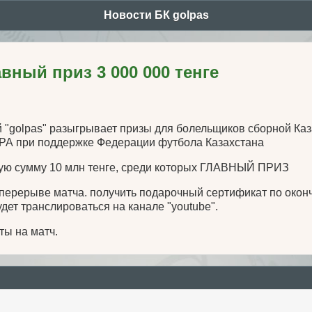
Новости БК golpas
вный приз 3 000 000 тенге
й "golpas" разыгрывает призы для болельщиков сборной Каз
РА при поддержке Федерации футбола Казахстана
ую сумму 10 млн тенге, среди которых ГЛАВНЫЙ ПРИЗ
в перерыве матча. получить подарочный сертификат по око
дет транслироваться на канале "youtube".
ты на матч.