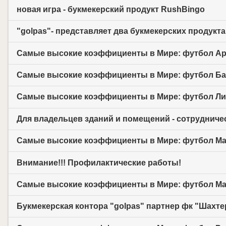
новая игра - букмекерский продукт RushBingo
"golpas"- представляет два букмекерских продукта
Самые высокие коэффициенты в Мире: футбол Арс
Самые высокие коэффициенты в Мире: футбол Бав
Самые высокие коэффициенты в Мире: футбол Лив
Для владельцев зданий и помещений - сотрудниче
Самые высокие коэффициенты в Мире: футбол Ман
Внимание!!! Профилактические работы!
Самые высокие коэффициенты в Мире: футбол Ман
Букмекерская контора "golpas" партнер фк "Шахте