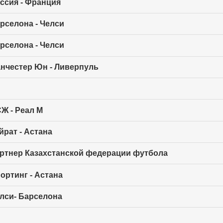
ссия - Франция
селона - Челси
селона - Челси
нчестер Юн - Ливерпуль
Ж - Реал М
рат - Астана
артнер Казахстанской федерации футбола
ртинг - Астана
лси- Барселона