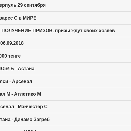
рпуль 29 сентября
варес С в МИРЕ
ит" ПОЛУЧЕНИЕ ПРИЗОВ. призы ждут своих хозяев
06.09.2018
000 тенге
ОЭЛЬ - Астана
си - Арсенал
л М - Атлетико М
енал - Манчестер С
ана - Динамо Загреб