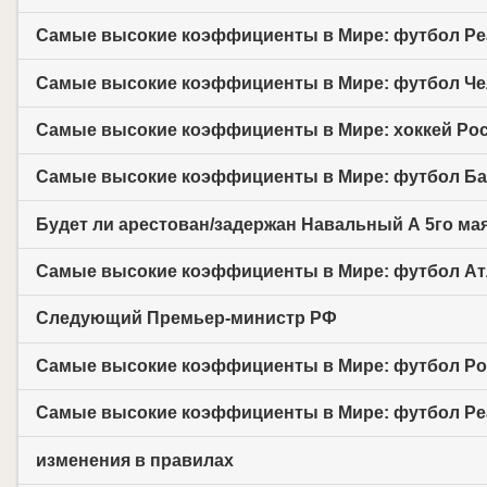
Самые высокие коэффициенты в Мире: футбол Ре
Самые высокие коэффициенты в Мире: футбол Че
Самые высокие коэффициенты в Мире: хоккей Рос
Самые высокие коэффициенты в Мире: футбол Бар
Будет ли арестован/задержан Навальный А 5го ма
Самые высокие коэффициенты в Мире: футбол Атл
Следующий Премьер-министр РФ
Самые высокие коэффициенты в Мире: футбол Ро
Самые высокие коэффициенты в Мире: футбол Реа
изменения в правилах