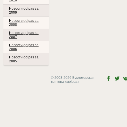
2010
Новости golpas за
2009
Новости golpas за
2008
Новости golpas за
2007
Новости golpas за
2006
Новости golpas за
2005
© 2003-2026 Букмекерская
контора
«golpas»