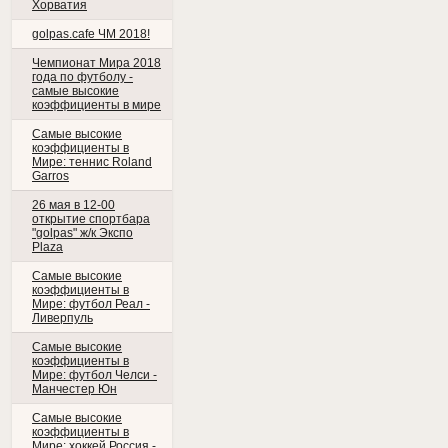
Хорватия
golpas.cafe ЧМ 2018!
Чемпионат Мира 2018
года по футболу -
самые высокие
коэффициенты в мире
Самые высокие
коэффициенты в
Мире: теннис Roland
Garros
26 мая в 12-00
открытие спортбара
"golpas" ж/к Экспо
Plaza
Самые высокие
коэффициенты в
Мире: футбол Реал -
Ливерпуль
Самые высокие
коэффициенты в
Мире: футбол Челси -
Манчестер Юн
Самые высокие
коэффициенты в
Мире: хоккей Россия -