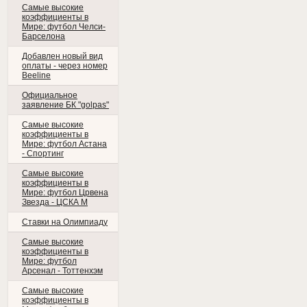
Самые высокие
коэффициенты в
Мире: футбол Челси-
Барселона
Добавлен новый вид
оплаты - через номер
Beeline
Официальное
заявление БК "golpas"
Самые высокие
коэффициенты в
Мире: футбол Астана
- Спортинг
Самые высокие
коэффициенты в
Мире: футбол Црвена
Звезда - ЦСКА М
Ставки на Олимпиаду
Самые высокие
коэффициенты в
Мире: футбол
Арсенал - Тоттенхэм
Самые высокие
коэффициенты в