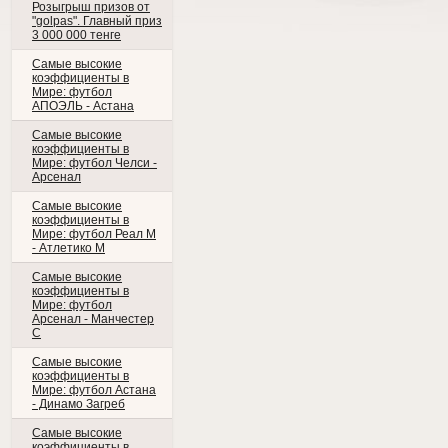
Розыгрыш призов от
"golpas". Главный приз
3 000 000 тенге
Самые высокие
коэффициенты в
Мире: футбол
АПОЭЛЬ - Астана
Самые высокие
коэффициенты в
Мире: футбол Челси -
Арсенал
Самые высокие
коэффициенты в
Мире: футбол Реал М
- Атлетико М
Самые высокие
коэффициенты в
Мире: футбол
Арсенал - Манчестер
С
Самые высокие
коэффициенты в
Мире: футбол Астана
- Динамо Загреб
Самые высокие
коэффициенты в