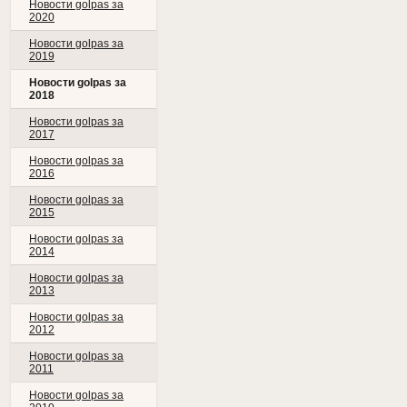
Новости golpas за
2020
Новости golpas за
2019
Новости golpas за
2018
Новости golpas за
2017
Новости golpas за
2016
Новости golpas за
2015
Новости golpas за
2014
Новости golpas за
2013
Новости golpas за
2012
Новости golpas за
2011
Новости golpas за