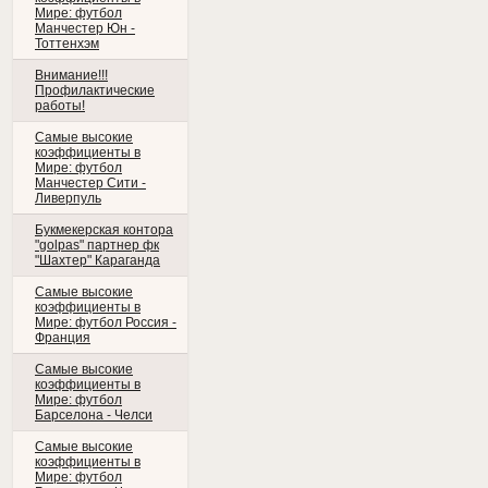
Мире: футбол
Манчестер Юн -
Тоттенхэм
Внимание!!!
Профилактические
работы!
Самые высокие
коэффициенты в
Мире: футбол
Манчестер Сити -
Ливерпуль
Букмекерская контора
"golpas" партнер фк
"Шахтер" Караганда
Самые высокие
коэффициенты в
Мире: футбол Россия -
Франция
Самые высокие
коэффициенты в
Мире: футбол
Барселона - Челси
Самые высокие
коэффициенты в
Мире: футбол