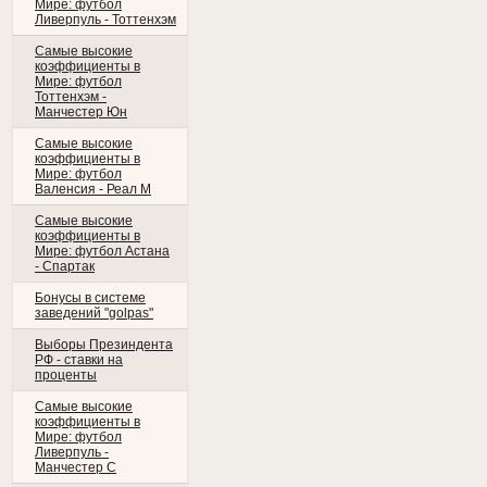
Мире: футбол
Ливерпуль - Тоттенхэм
Самые высокие
коэффициенты в
Мире: футбол
Тоттенхэм -
Манчестер Юн
Самые высокие
коэффициенты в
Мире: футбол
Валенсия - Реал М
Самые высокие
коэффициенты в
Мире: футбол Астана
- Спартак
Бонусы в системе
заведений "golpas"
Выборы Презиндента
РФ - ставки на
проценты
Самые высокие
коэффициенты в
Мире: футбол
Ливерпуль -
Манчестер С