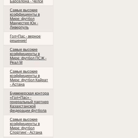
Барселона - Челси
Самые высокие
коэффициенты в
Мире: футбол
Манчестер Юн -
Ливерпуль
Гол+Пас - верное
решение!
Самые высокие
коэффициенты в
Мире: футбол ПСЖ -
Реал М
Самые высокие
коэффициенты в
Мире: футбол Кайрат
- Астана
Букмекерская контора
«Гол+Пас» -
генеральный партнер
Казахстанской
федерации футбола
Самые высокие
коэффициенты в
Мире: футбол
Спортинг - Астана