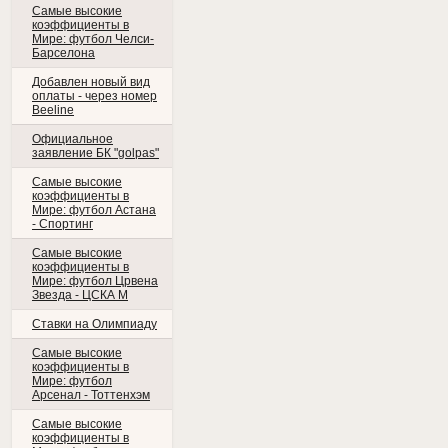
Самые высокие
коэффициенты в
Мире: футбол Челси-
Барселона
Добавлен новый вид
оплаты - через номер
Beeline
Официальное
заявление БК "golpas"
Самые высокие
коэффициенты в
Мире: футбол Астана
- Спортинг
Самые высокие
коэффициенты в
Мире: футбол Црвена
Звезда - ЦСКА М
Ставки на Олимпиаду
Самые высокие
коэффициенты в
Мире: футбол
Арсенал - Тоттенхэм
Самые высокие
коэффициенты в