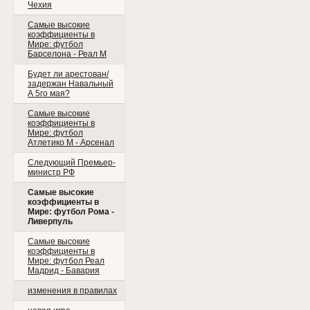
Чехия
Самые высокие
коэффициенты в
Мире: футбол
Барселона - Реал М
Будет ли арестован/
задержан Навальный
А 5го мая?
Самые высокие
коэффициенты в
Мире: футбол
Атлетико М - Арсенал
Следующий Премьер-
министр РФ
Самые высокие
коэффициенты в
Мире: футбол Рома -
Ливерпуль
Самые высокие
коэффициенты в
Мире: футбол Реал
Мадрид - Бавария
изменения в правилах