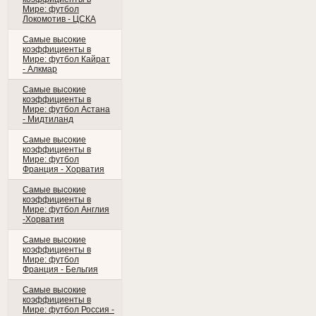
Мире: футбол
Локомотив - ЦСКА
Самые высокие
коэффициенты в
Мире: футбол Кайрат
- Алкмар
Самые высокие
коэффициенты в
Мире: футбол Астана
- Мидтиланд
Самые высокие
коэффициенты в
Мире: футбол
Франция - Хорватия
Самые высокие
коэффициенты в
Мире: футбол Англия
-Хорватия
Самые высокие
коэффициенты в
Мире: футбол
Франция - Бельгия
Самые высокие
коэффициенты в
Мире: футбол Россия -