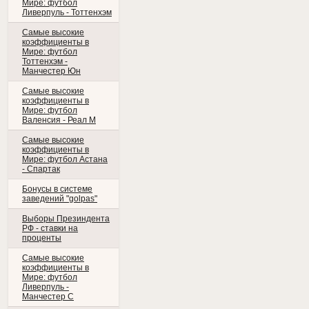
Мире: футбол
Ливерпуль - Тоттенхэм
Самые высокие
коэффициенты в
Мире: футбол
Тоттенхэм -
Манчестер Юн
Самые высокие
коэффициенты в
Мире: футбол
Валенсия - Реал М
Самые высокие
коэффициенты в
Мире: футбол Астана
- Спартак
Бонусы в системе
заведений "golpas"
Выборы Презиндента
РФ - ставки на
проценты
Самые высокие
коэффициенты в
Мире: футбол
Ливерпуль -
Манчестер С