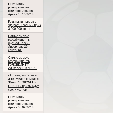
Результаты
розыгрыша на
стадионе Астана-
Арена 16.10.2018
Розыгрыш призов от
"golpas". Главный приз
3 000 000 тенге
Самые выокие
коэффициенты
футбол Челси -
Ливерпуль 29
сентября
Самые выокие
коэффициенты
ГОЛОВКИН ГГ -
Альварес С в МИРЕ
г.Астана, ул.Сагынак,
д.15. Жилой комплекс
"Визит" ПОЛУЧЕНИЕ
ПРИЗОВ. призы ждут
своих хозяев
Результаты
розыгрыша на
стадионе Астана-
Арена 06.09.2018