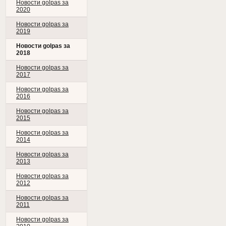
Новости golpas за
2020
Новости golpas за
2019
Новости golpas за
2018
Новости golpas за
2017
Новости golpas за
2016
Новости golpas за
2015
Новости golpas за
2014
Новости golpas за
2013
Новости golpas за
2012
Новости golpas за
2011
Новости golpas за